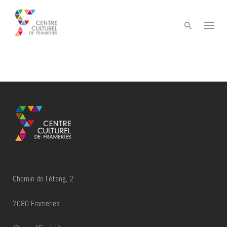
Skip
to
content
Chemin de l'étang, 2
7080 Frameries