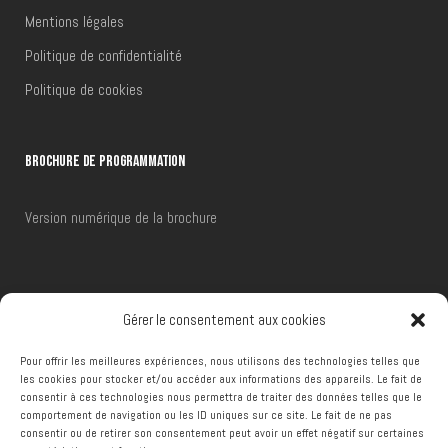
Mentions légales
Politique de confidentialité
Politique de cookies
BROCHURE DE PROGRAMMATION
Version numérique de la brochure
RÉSERVATIONS
Gérer le consentement aux cookies
Pour offrir les meilleures expériences, nous utilisons des technologies telles que
Téléphone :
+32 (0)65 66 48 00
les cookies pour stocker et/ou accéder aux informations des appareils. Le fait de
consentir à ces technologies nous permettra de traiter des données telles que le
Email :
reservations@ccframeries.be
comportement de navigation ou les ID uniques sur ce site. Le fait de ne pas
consentir ou de retirer son consentement peut avoir un effet négatif sur certaines