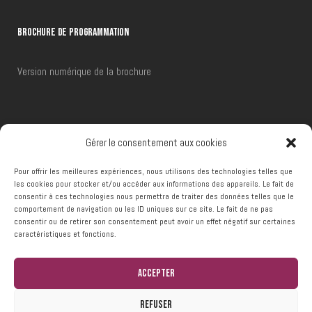
BROCHURE DE PROGRAMMATION
Version numérique de la brochure
RÉSERVATIONS
Gérer le consentement aux cookies
Pour offrir les meilleures expériences, nous utilisons des technologies telles que
Téléphone :
+32 (0)65 66 48 00
les cookies pour stocker et/ou accéder aux informations des appareils. Le fait de
consentir à ces technologies nous permettra de traiter des données telles que le
Email :
reservations@ccframeries.be
comportement de navigation ou les ID uniques sur ce site. Le fait de ne pas
consentir ou de retirer son consentement peut avoir un effet négatif sur certaines
caractéristiques et fonctions.
Accepter
Refuser