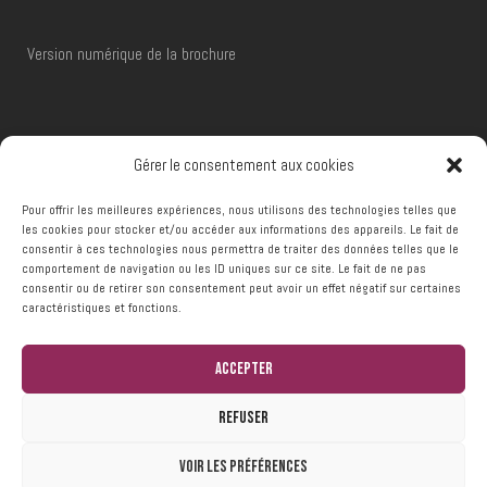
Version numérique de la brochure
RÉSERVATIONS
Gérer le consentement aux cookies
Pour offrir les meilleures expériences, nous utilisons des technologies telles que
Téléphone :
+32 (0)65 66 48 00
les cookies pour stocker et/ou accéder aux informations des appareils. Le fait de
consentir à ces technologies nous permettra de traiter des données telles que le
Email :
reservations@ccframeries.be
comportement de navigation ou les ID uniques sur ce site. Le fait de ne pas
consentir ou de retirer son consentement peut avoir un effet négatif sur certaines
caractéristiques et fonctions.
Accepter
Refuser
© 2024 Centre Culturel de Frameries
Voir les préférences