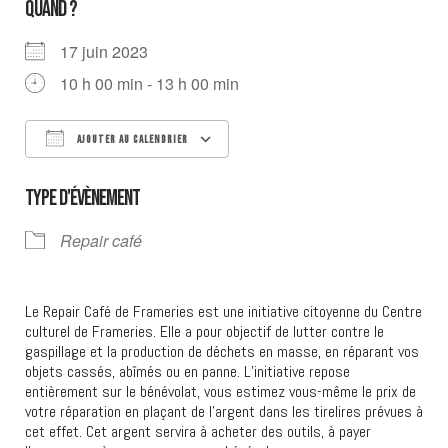
QUAND ?
17 juin 2023
10 h 00 min - 13 h 00 min
AJOUTER AU CALENDRIER
Télécharger ICS
Calendrier Googl
TYPE D'ÉVÈNEMENT
Repair café
Le Repair Café de Frameries est une initiative citoyenne du Centre
culturel de Frameries. Elle a pour objectif de lutter contre le
gaspillage et la production de déchets en masse, en réparant vos
objets cassés, abîmés ou en panne. L’initiative repose
entièrement sur le bénévolat, vous estimez vous-même le prix de
votre réparation en plaçant de l’argent dans les tirelires prévues à
cet effet. Cet argent servira à acheter des outils, à payer