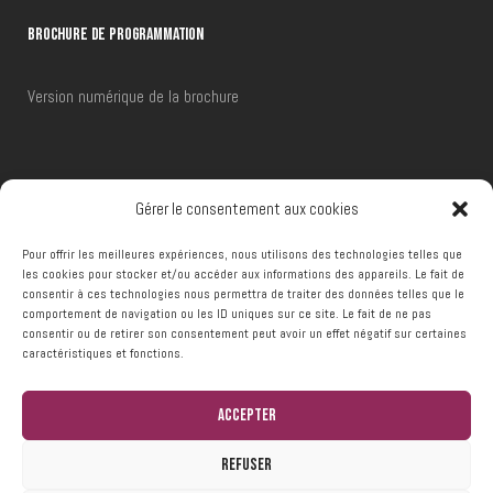
BROCHURE DE PROGRAMMATION
Version numérique de la brochure
RÉSERVATIONS
Gérer le consentement aux cookies
Pour offrir les meilleures expériences, nous utilisons des technologies telles que
Téléphone :
+32 (0)65 66 48 00
les cookies pour stocker et/ou accéder aux informations des appareils. Le fait de
consentir à ces technologies nous permettra de traiter des données telles que le
Email :
reservations@ccframeries.be
comportement de navigation ou les ID uniques sur ce site. Le fait de ne pas
consentir ou de retirer son consentement peut avoir un effet négatif sur certaines
caractéristiques et fonctions.
Accepter
Refuser