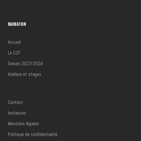
NAVIGATION
Grand-Place de Frameries
Accueil
Le CCF
Saison 2023-2024
Ateliers et stages
Contact
Instances
Mentions légales
Politique de confidentialité