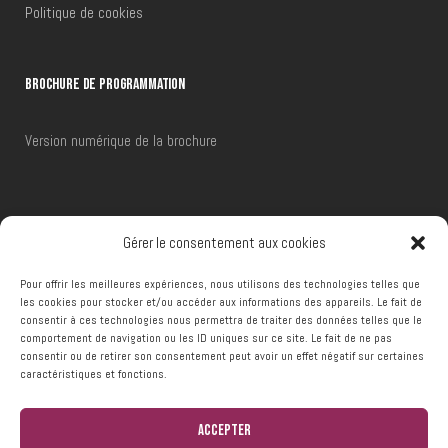
Politique de cookies
BROCHURE DE PROGRAMMATION
Version numérique de la brochure
RÉSERVATIONS
Gérer le consentement aux cookies
Pour offrir les meilleures expériences, nous utilisons des technologies telles que
Téléphone :
+32 (0)65 66 48 00
les cookies pour stocker et/ou accéder aux informations des appareils. Le fait de
consentir à ces technologies nous permettra de traiter des données telles que le
Email :
reservations@ccframeries.be
comportement de navigation ou les ID uniques sur ce site. Le fait de ne pas
consentir ou de retirer son consentement peut avoir un effet négatif sur certaines
caractéristiques et fonctions.
Accepter